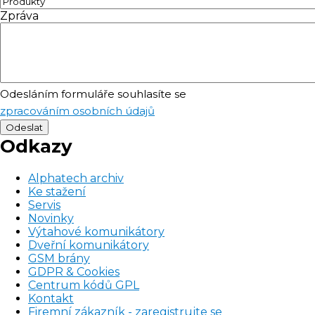
Zpráva
Odesláním formuláře souhlasíte se
zpracováním osobních údajů
Odkazy
Alphatech archiv
Ke stažení
Servis
Novinky
Výtahové komunikátory
Dveřní komunikátory
GSM brány
GDPR & Cookies
Centrum kódů GPL
Kontakt
Firemní zákazník - zaregistrujte se