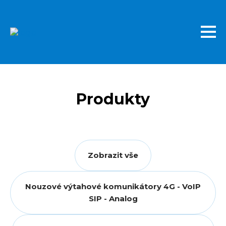
Přejít
k
hlavnímu
obsahu
Produkty
Zobrazit vše
Nouzové výtahové komunikátory 4G - VoIP
SIP - Analog