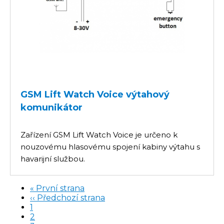
GSM Lift Watch Voice výtahový
komunikátor
Zařízení GSM Lift Watch Voice je určeno k
nouzovému hlasovému spojení kabiny výtahu s
havarijní službou.
First
« První strana
page
Předchozí
‹‹ Předchozí strana
Pagination
stránka
Stránka
1
Aktuální
2