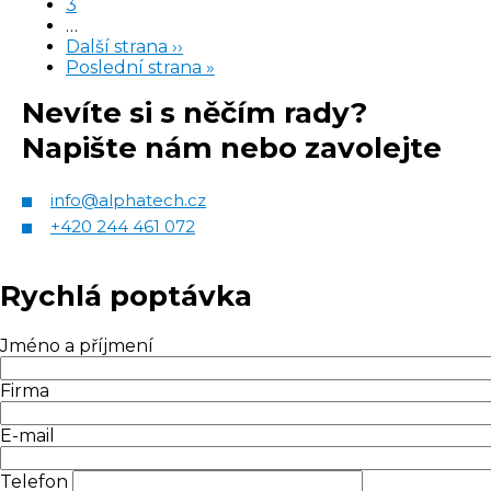
stránka
Stránka
3
…
Následující
Další strana ››
stránka
Poslední
Poslední strana »
stránka
Nevíte si s něčím rady?
Napište nám nebo zavolejte
info@alphatech.cz
+420 244 461 072
Rychlá poptávka
Jméno a příjmení
Firma
E-mail
Telefon