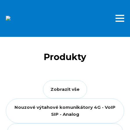
Přejít
k
hlavnímu
obsahu
Produkty
Zobrazit vše
Nouzové výtahové komunikátory 4G - VoIP
SIP - Analog