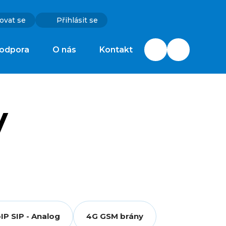
ovat se
Přihlásit se
odpora
O nás
Kontakt
y
IP SIP - Analog
4G GSM brány