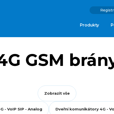
Registr
Produkty
P
4G GSM brán
Zobrazit vše
 - VoIP SIP - Analog
Dveřní komunikátory 4G - Vo