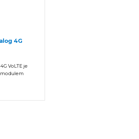
alog 4G
4G VoLTE je
s modulem