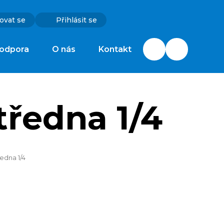
ovat se
Přihlásit se
odpora
O nás
Kontakt
ředna 1/4
edna 1/4