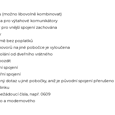
u (možno libovolně kombinovat)
na pro výtahové komunikátory
 pro vnější spojení zachována
y
jmě bez poplatků
hovorů na jiné pobočce je vyloučena
 volání od dveřního vrátného
pozdit
ní spojení
řní spojení
ý dotaz u jiné pobočky, aniž je původní spojení přerušeno
linku
ežádoucí čísla, např. 0609
vého a modemového
C