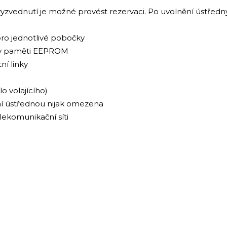
zvednutí je možné provést rezervaci. Po uvolnění ústředny
ro jednotlivé pobočky
 v paměti EEPROM
ní linky
o volajícího)
í ústřednou nijak omezena
lekomunikační síti