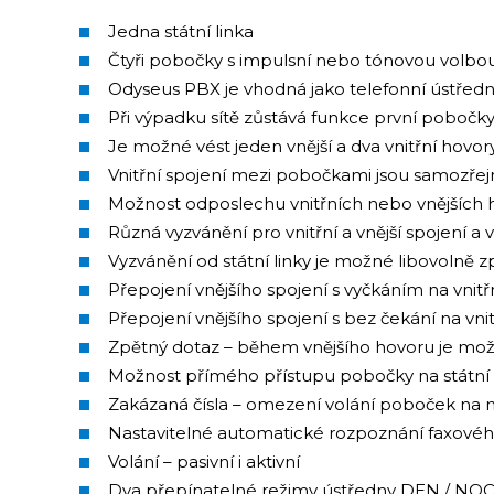
Jedna státní linka
Čtyři pobočky s impulsní nebo tónovou volbo
Odyseus PBX je vhodná jako telefonní ústřed
Při výpadku sítě zůstává funkce první pobočky
Je možné vést jeden vnější a dva vnitřní hovor
Vnitřní spojení mezi pobočkami jsou samozře
Možnost odposlechu vnitřních nebo vnějších 
Různá vyzvánění pro vnitřní a vnější spojení a
Vyzvánění od státní linky je možné libovolně z
Přepojení vnějšího spojení s vyčkáním na vnitř
Přepojení vnějšího spojení s bez čekání na vnit
Zpětný dotaz – během vnějšího hovoru je možn
Možnost přímého přístupu pobočky na státní 
Zakázaná čísla – omezení volání poboček na n
Nastavitelné automatické rozpoznání faxo
Volání – pasivní i aktivní
Dva přepínatelné režimy ústředny DEN / NO