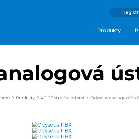
Registr
Produkty
P
analogová úst
omů
Produkty
4G GSM relé a ostatní
Odyseus analogová ústř