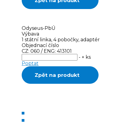
Zpět na produkt
Odyseus-PbÚ
Výbava
1 státní linka, 4 pobočky, adaptér
Objednací číslo
CZ: 060 / ENG: 413101
-
+
ks
Poptat
Zpět na produkt