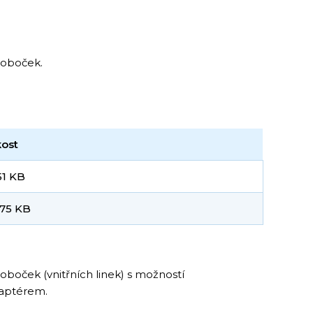
poboček.
kost
51 KB
.75 KB
boček (vnitřních linek) s možností
daptérem.