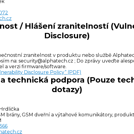
ek
 072
ch.cz
ost / Hlášení zranitelností (Vulne
Disclosure)
zpečnostní zranitelnost v produktu nebo službě Alphate
rosím na: security@alphatech.cz ; Do zprávy uveďte ales
 a verzi firmware/software.
nerability Disclosure Policy“ (PDF)
 a technická podpora
(Pouze tec
dotazy)
Hrdlička
M brány, GSM dveřní a výtahové komunikátory, produkt
M
366
hatech.cz