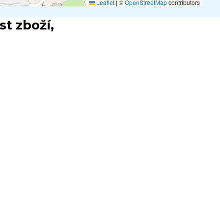
Leaflet
|
©
OpenStreetMap
contributors
t zboží,