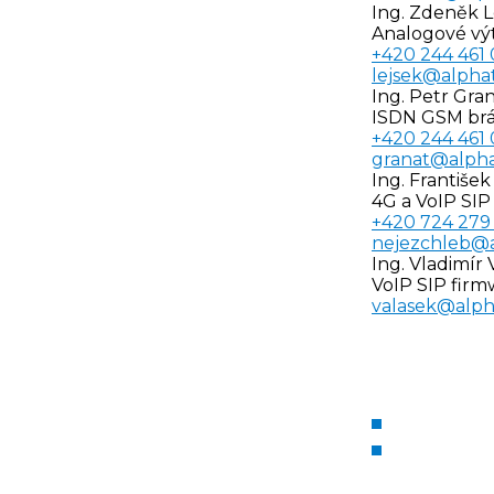
Ing. Zdeněk L
Analogové vý
+420 244 461
lejsek@alpha
Ing. Petr Gra
ISDN GSM brá
+420 244 461
granat@alpha
Ing. Františe
4G a VoIP SIP
+420 724 279
nejezchleb@a
Ing. Vladimír 
VoIP SIP firmw
valasek@alph