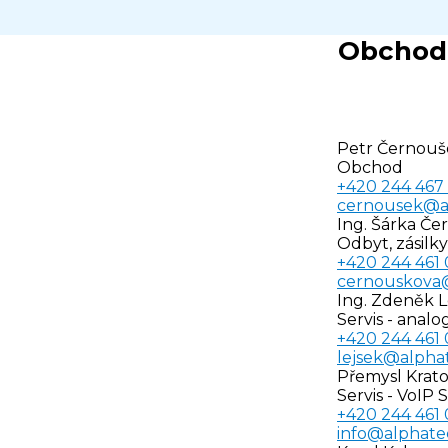
Obchod 
Petr Černouš
Obchod
+420 244 467
cernousek@a
Ing. Šárka Č
Odbyt, zásilky,
+420 244 461
cernouskova
Ing. Zdeněk L
Servis - anal
+420 244 461
lejsek@alpha
Přemysl Krato
Servis - VoIP
+420 244 461
info@alphate