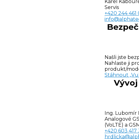
Karel Kabour
Servis
+420 244 461
info@alphate
Bezpečn
Našli jste be
Nahlaste ji p
produkt/model
Stáhnout „Vul
Vývoj
Ing. Lubomír 
Analogové GS
(VoLTE) a GS
+420 603 417 
hrdlicka@alp