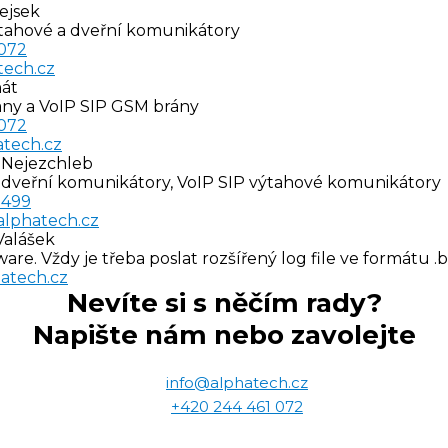
ejsek
tahové a dveřní komunikátory
 072
tech.cz
nát
ny a VoIP SIP GSM brány
 072
tech.cz
k Nejezchleb
 dveřní komunikátory, VoIP SIP výtahové komunikátory
 499
lphatech.cz
Valášek
are. Vždy je třeba poslat rozšířený log file ve formátu .b
atech.cz
Nevíte si s něčím rady?
Napište nám nebo zavolejte
info@alphatech.cz
+420 244 461 072