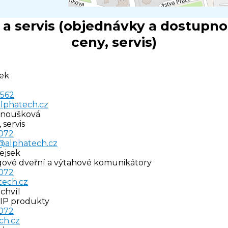
a servis
(objednávky a dostupnos
ceny, servis)
ek
 562
lphatech.cz
ernoušková
 servis
 072
@alphatech.cz
ejsek
ogové dveřní a výtahové komunikátory
 072
tech.cz
chvíl
 SIP produkty
 072
ch.cz