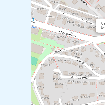
Alp
Je