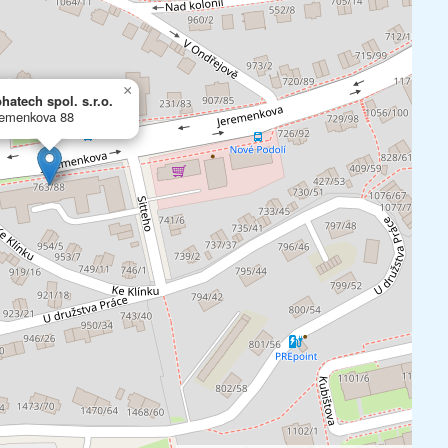
×
hatech spol. s.r.o.
remenkova 88