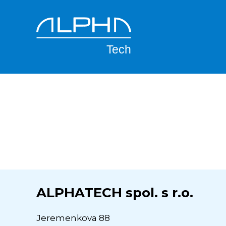
Přejít
k
User
hlavnímu
obsahu
account
Main
menu
navigation
ALPHATECH spol. s r.o.
Jeremenkova 88