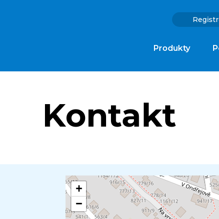
Registr
Produkty
P
Kontakt
+
−