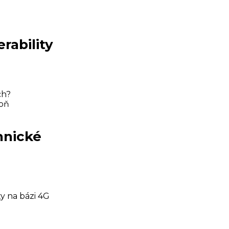
rability
ch?
poň
hnické
y na bázi 4G