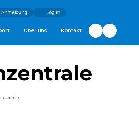
r Anmeldung
Log in
port
Über uns
Kontakt
nzentrale
onzentrale