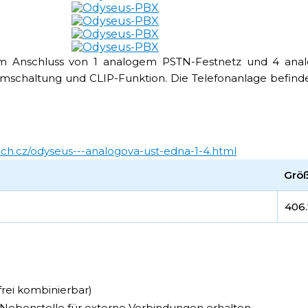
 Anschluss von 1 analogem PSTN-Festnetz und 4 analo
chaltung und CLIP-Funktion. Die Telefonanlage befindet 
ch.cz/odyseus---analogova-ust-edna-1-4.html
Grö
406
frei kombinierbar)
n Nebenstelle für externe Verbindungen erhalten