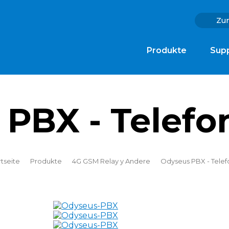
Zu
to“
Produkte
Sup
PBX - Telefo
rtseite
Produkte
4G GSM Relay y Andere
Odyseus PBX - Telef