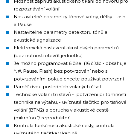
Možnost zapnutí akustického tikání do hovoru pro
rozpoznávání volání
Nastavitelné parametry tónové volby, délky Flash
a Pause
Nastavitelné parametry detektoru tónů a
akustické signalizace
Elektronická nastavení akustických parametrů
(bez nutnosti otevřít jednotku)
Je možno programovat 6 čísel (16 číslic - obsahuje
*, #, Pause, Flash) bez potvrzování nebo s
potvrzováním, pokud chcete používat potvrzení
Paměť dvou posledních volaných čísel
Technické volání tří stavů - potvrzení přítomnosti
technika na výtahu, - uvíznuté tlačítko pro tísňové
volání (BTN2) a porucha v akustické cestě
(mikrofon */ reproduktor)
Kontrola funkčnosti akustické cesty, kontrola
uvíznutého tlačítka v kabině