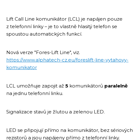
Lift Call Line komunikátor (LCL) je napájen pouze
z telefonní linky – je to vlastně hlasitý telefon se
spoustou automatických funkcí.
Nová verze "Fores-Lift Line", viz.
https://www.alphatech-cz.eu/foreslift-line-vytahovy-
komunikator
LCL umožňuje zapojit až
5
komunikátorů
paralelně
na jednu telefonní linku.
Signalizace stavů je žlutou a zelenou LED.
LED se připojují přímo na komunikátor, bez sériových
rezistorů a jsou napájeny přímo z telefonní linky.