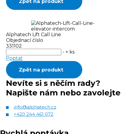
Zpět na produkt
Alphatech Lift Call Line
Objednací číslo
331102
-
+
ks
Poptat
Zpět na produkt
Nevíte si s něčím rady?
Napište nám nebo zavolejte
info@alphatech.cz
+420 244 461 072
Rychlá poptávka