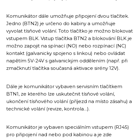
Komunikátor dále umožňuje připojení dvou tlačítek.
Jedno (BTN2) je určeno do kabiny a umožňuje
vyvolat tísňové volání. Toto tlačítko je možno blokovat
vstupem BLK. Vstup tlačítka BTN2 a blokování BLK je
možno zapojit na spínací (NO) nebo rozpínací (NC)
kontakt (galvanicky spojeno s linkou) nebo ovládat
napětím 5V-24V s galvanickým oddělením (např. při
zmačknutí tlačítka současná aktivace sirény 12V).
Dále je komunikátor vybaven servisním tlačítkem
BTN1, ze kterého lze uskutečnit tísňové volání,
ukončení tísňového volání (příjezd na místo zásahu) a
technické volání (revize, kontrola…).
Komunikátor je vybaven speciálním vstupem (RJ45)
pro připojení nad nebo pod kabinou a je zde