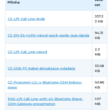
Příloha
ost
337.3
CZ-Lift-Call-Line-leták
3 KB
94.31
CZ-EN-ES-rychlý-návod-quick-quide-guía-rápida
KB
2.3
CZ-Lift-Call_Line-návod
MB
33.08
CZ-USB-PC-kabel-aktualizace-ovladače
KB
CZ-Propojení-LCL-s-BlueGate-GSM-bránou-
141.86
popis
KB
ENG-Lift-Call-Line-with-4G-BlueGate-Brave-
1.07
GSM-Gateway-presentation
MB