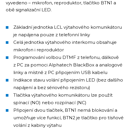
vyvedeno – mikrofon, reproduktor, tlačítko BTN1 a
obě signalizační LED.
Základní jednotka LCL výtahového komunikátoru
je napájena pouze z telefonní linky
Celá jednotka výtahového interkomu obsahuje
mikrofon i reproduktor
Programování volbou DTMF z telefonu, dálkově
z PC za pomoci Alphatech BlackBox a analogové
linky a místně z PC připojením USB kabelu
Indikace stavu volání připojením LED (bez dalšího
napájení a bez sériového rezistoru)
Tlačítka výtahového komunikátoru lze použít
spínací (NO) nebo rozpínací (NC)
Připojení dvou tlačítek, BTN1 nemá blokování a
umožňuje více funkcí, BTN2 je tlačítko pro tísňové
volání z kabiny výtahu