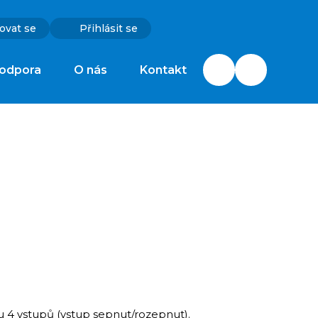
ovat se
Přihlásit se
odpora
O nás
Kontakt
u 4 vstupů (vstup sepnut/rozepnut).