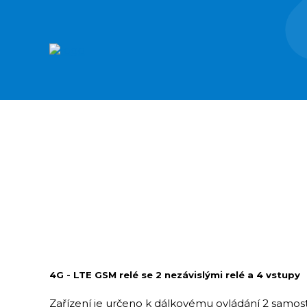
Přejít
k
User
hlavnímu
obsahu
account
Main
menu
navigation
Drobečková
navigace
4G - LTE GSM relé se 2 nezávislými relé a 4 vstupy
Zařízení je určeno k dálkovému ovládání 2 samos