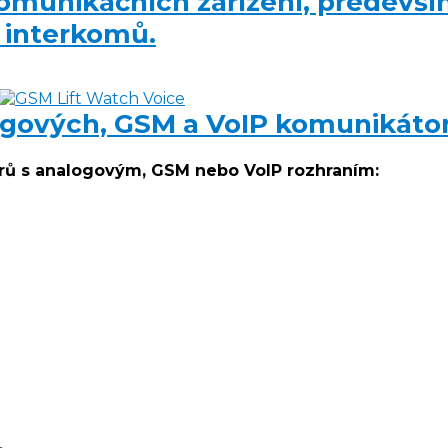
komunikačních zařízení, předevš
 interkomů.
ogových, GSM a VoIP komunikátor
rů s analogovým, GSM nebo VoIP rozhraním: