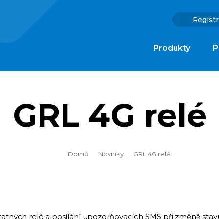
Registr
Produkty
P
GRL 4G relé
Domů
Novinky
GRL 4G relé
tatných relé a posílání upozorňovacích SMS při změně stav