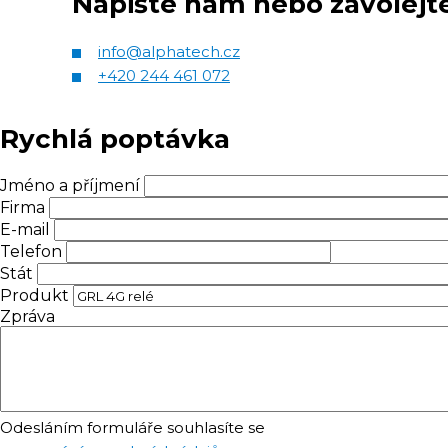
Napište nám nebo zavolejt
info@alphatech.cz
+420 244 461 072
Rychlá poptávka
Jméno a příjmení
Firma
E-mail
Telefon
Stát
Produkt
Zpráva
Odesláním formuláře souhlasíte se