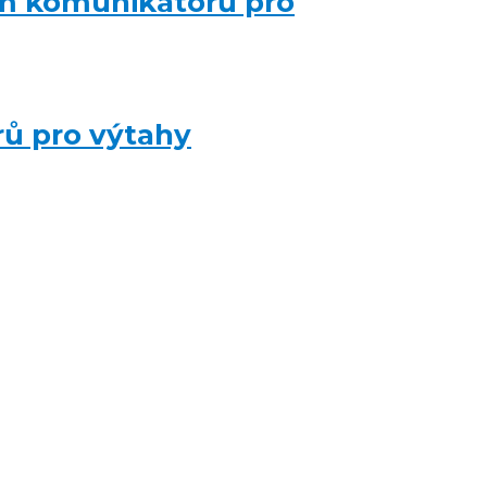
ím komunikátorů pro
ů pro výtahy