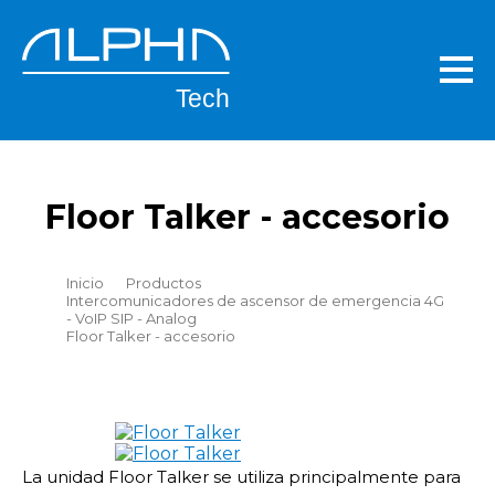
Skip
to
main
content
Floor Talker - accesorio
Breadcrumb
Inicio
Productos
Intercomunicadores de ascensor de emergencia 4G
- VoIP SIP - Analog
Floor Talker - accesorio
La unidad Floor Talker se utiliza principalmente para