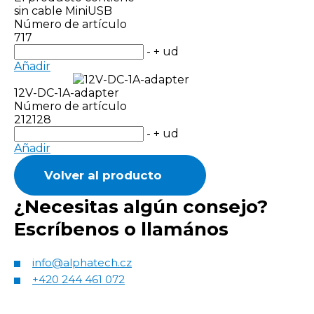
sin cable MiniUSB
Número de artículo
717
-
+
ud
Añadir
12V-DC-1A-adapter
Número de artículo
212128
-
+
ud
Añadir
Volver al producto
¿Necesitas algún consejo?
Escríbenos o llamános
info@alphatech.cz
+420 244 461 072