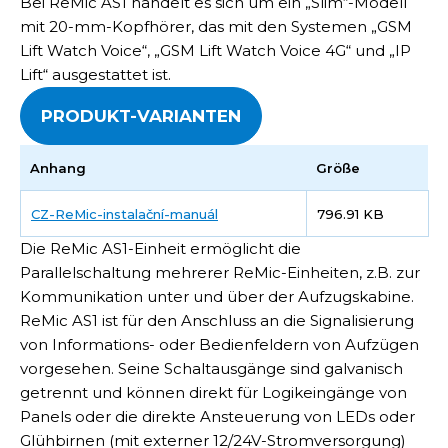
Bei ReMic AS1 handelt es sich um ein „Slim“-Modell
mit 20-mm-Kopfhörer, das mit den Systemen „GSM
Lift Watch Voice“, „GSM Lift Watch Voice 4G“ und „IP
Lift“ ausgestattet ist.
PRODUKT-VARIANTEN
Anhang
Größe
CZ-ReMic-instalační-manuál
796.91 KB
Die ReMic AS1-Einheit ermöglicht die
Parallelschaltung mehrerer ReMic-Einheiten, z.B. zur
Kommunikation unter und über der Aufzugskabine.
ReMic AS1 ist für den Anschluss an die Signalisierung
von Informations- oder Bedienfeldern von Aufzügen
vorgesehen. Seine Schaltausgänge sind galvanisch
getrennt und können direkt für Logikeingänge von
Panels oder die direkte Ansteuerung von LEDs oder
Glühbirnen (mit externer 12/24V-Stromversorgung)