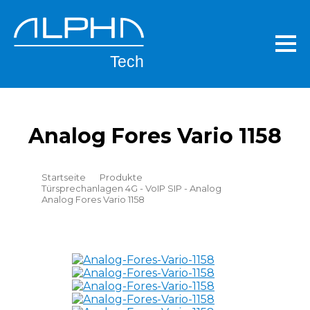
Skip
to
main
content
Analog Fores Vario 1158
Breadcrumb
Startseite
Produkte
Türsprechanlagen 4G - VoIP SIP - Analog
Analog Fores Vario 1158